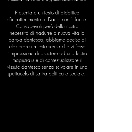
Presentare un testo di didattica
d’intrattenimento su Dante non è facile.
Consapevoli però della nostra
necessità di tradurre a nuova vita la
parola dantesca, abbiamo deciso di
elaborare un testo senza che vi fosse
l’impressione di assistere ad una lectio
magistralis e di contestualizzare il
vissuto dantesco senza scivolare in uno
spettacolo di satira politica o sociale.