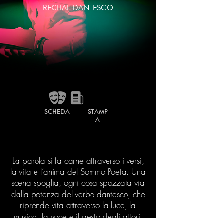
RECITAL DANTESCO
SCHEDA
STAMP
A
La parola si fa carne attraverso i versi,
la vita e l’anima del Sommo Poeta. Una
scena spoglia, ogni cosa spazzata via
dalla potenza del verbo dantesco, che
riprende vita attraverso la luce, la
musica, la voce e il gesto degli attori.