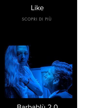
Like
SCOPRI DI PIÙ
Barbablù 2.0