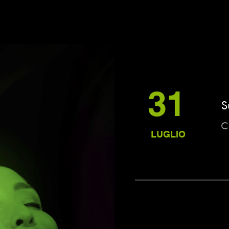
31
S
C
LUGLIO