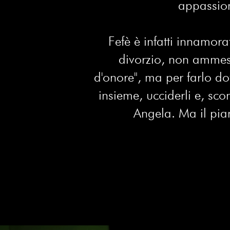
appassion
Fefè è infatti innamor
divorzio, non ammesso
d'onore", ma per farlo d
insieme, ucciderli e, sc
Angela. Ma il pia